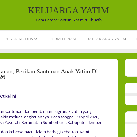
KELUARGA YATIM
Cara Cerdas Santuni Yatim & Dhuafa
REKENING DONASI
FORM DONASI
DAFTAR ANAK YATIM
kauan, Berikan Santunan Anak Yatim Di
26
tikel ini
iatan santunan dan pembinaan bagi anak yatim yang
akin meluas jangkauannya. Pada tanggal 29 April 2026,
 Desa Yosorati, Kecamatan Sumberbaru, Kabupaten Jember.
an dan kebersamaan dalam berbagi kebaikan. Kami