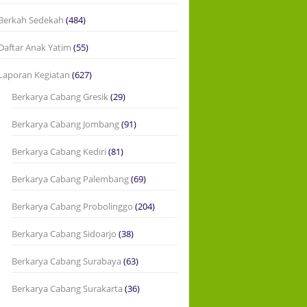
Berkah Sedekah
(484)
Daftar Anak Yatim
(55)
Laporan Kegiatan
(627)
Berkarya Cabang Gresik
(29)
Berkarya Cabang Jombang
(91)
Berkarya Cabang Kediri
(81)
Berkarya Cabang Palembang
(69)
Berkarya Cabang Probolinggo
(204)
Berkarya Cabang Sidoarjo
(38)
Berkarya Cabang Surabaya
(63)
Berkarya Cabang Surakarta
(36)