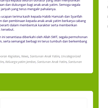
sarnya kepada seluruh donatur yang telah menyisihkan
iaan dan dukungan bagi anak-anak yatim. Semoga segala
 jariyah yang terus mengalir pahalanya.
ucapan terima kasih kepada Habib Hamzah dan Syarifah
n dan pembinaan kepada anak-anak yatim berkarya cabang
t berarti dalam membentuk karakter serta memberikan
 tersebut.
 ini senantiasa diberkahi oleh Allah SWT, segala permohonan
n, serta semangat berbagi ini terus tumbuh dan berkembang
poran Kegiatan
,
News
,
Santunan Anak Yatim
,
Uncategorized
tim
,
Keluarga yatim jember
,
Santunan Anak Yatim
,
Santunan