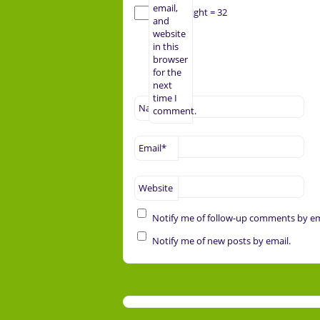
email,
× eight = 32
and
website
in this
browser
for the
next
time I
Name
*
comment.
Email
*
Website
Notify me of follow-up comments by em
Notify me of new posts by email.