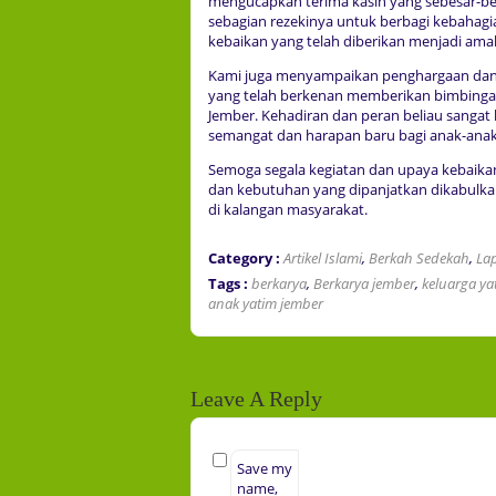
mengucapkan terima kasih yang sebesar-be
sebagian rezekinya untuk berbagi kebahag
kebaikan yang telah diberikan menjadi amal
Kami juga menyampaikan penghargaan dan 
yang telah berkenan memberikan bimbinga
Jember. Kehadiran dan peran beliau sanga
semangat dan harapan baru bagi anak-anak
Semoga segala kegiatan dan upaya kebaikan
dan kebutuhan yang dipanjatkan dikabulka
di kalangan masyarakat.
Category :
Artikel Islami
,
Berkah Sedekah
,
La
Tags :
berkarya
,
Berkarya jember
,
keluarga ya
anak yatim jember
Leave A Reply
Save my
name,